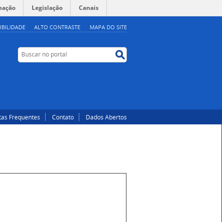
mação
Legislação
Canais
IBILIDADE
ALTO CONTRASTE
MAPA DO SITE
Buscar
Buscar
no
no
portal
portal
tas Frequentes
Contato
Dados Abertos