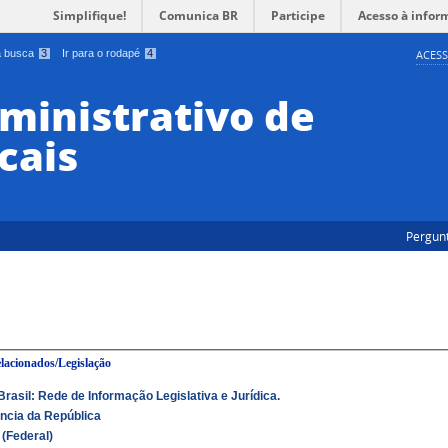
Simplifique!
Comunica BR
Participe
Acesso à infor
 a busca
3
Ir para o rodapé
4
ACESS
ministrativo de
cais
Pergun
elacionados/Legislação
rasil: Rede de Informação Legislativa e Jurídica.
ncia da República
(Federal)