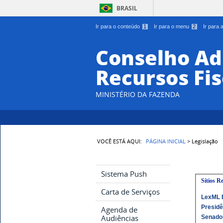
BRASIL
Ir para o conteúdo
1
Ir para o menu
2
Ir para
Conselho Ad
Recursos Fis
MINISTÉRIO DA FAZENDA
VOCÊ ESTÁ AQUI:
PÁGINA INICIAL
> Legislação
Sistema Push
Sítios R
Carta de Serviços
LexML B
Presidê
Agenda de
Audiências
Senado 