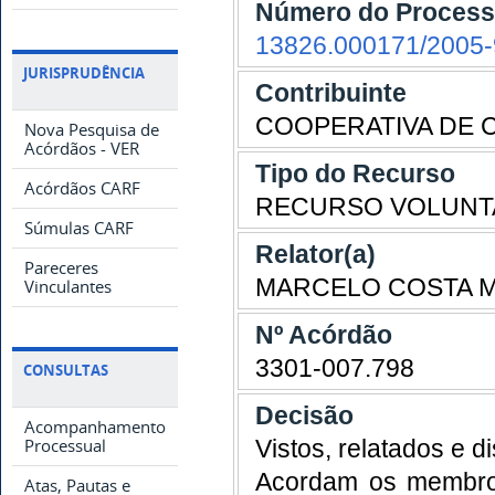
Número do Proces
13826.000171/2005-
JURISPRUDÊNCIA
Contribuinte
COOPERATIVA DE 
Nova Pesquisa de
Acórdãos - VER
Tipo do Recurso
Acórdãos CARF
RECURSO VOLUNT
Súmulas CARF
Relator(a)
Pareceres
MARCELO COSTA M
Vinculantes
Nº Acórdão
3301-007.798
CONSULTAS
Decisão
Acompanhamento
Vistos, relatados e d
Processual
Acordam os membros
Atas, Pautas e