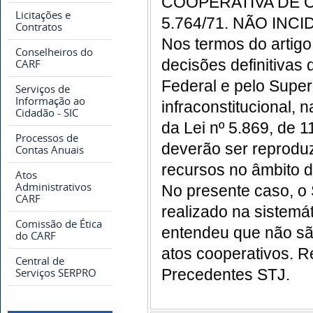
COOPERATIVA DE C
Licitações e
5.764/71. NÃO INCI
Contratos
Nos termos do artig
Conselheiros do
decisões definitivas 
CARF
Federal e pelo Super
Serviços de
Informação ao
infraconstitucional, 
Cidadão - SIC
da Lei nº 5.869, de 1
Processos de
deverão ser reproduz
Contas Anuais
recursos no âmbito 
Atos
Administrativos
No presente caso, o 
CARF
realizado na sistemá
Comissão de Ética
entendeu que não sã
do CARF
atos cooperativos. R
Central de
Precedentes STJ.
Serviços SERPRO