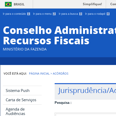
Simplifique!
Com
BRASIL
Ir para o conteúdo
1
Ir para o menu
2
Ir para a busca
3
Ir para o rodapé
4
Conselho Administra
Recursos Fiscais
MINISTÉRIO DA FAZENDA
VOCÊ ESTÁ AQUI:
PÁGINA INICIAL
>
ACÓRDÃOS
Jurisprudência/A
Sistema Push
Carta de Serviços
Pesquisa :
Agenda de
Audiências