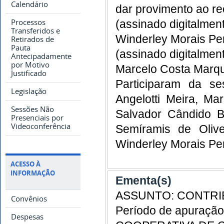
Calendário
dar provimento ao re
Processos
(assinado digitalmen
Transferidos e
Winderley Morais Per
Retirados de
Pauta
(assinado digitalmen
Antecipadamente
por Motivo
Marcelo Costa Marque
Justificado
Participaram da se
Legislação
Angelotti Meira, Ma
Sessões Não
Salvador Cândido B
Presenciais por
Videoconferência
Semíramis de Oliv
Winderley Morais Per
ACESSO À
INFORMAÇÃO
Ementa(s)
ASSUNTO: CONTRIB
Convênios
Período de apuração
Despesas