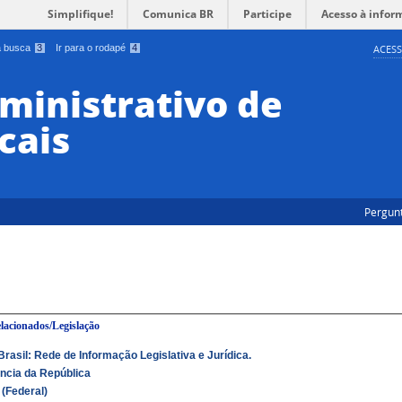
Simplifique!
Comunica BR
Participe
Acesso à infor
 a busca
3
Ir para o rodapé
4
ACESS
ministrativo de
cais
Pergun
elacionados/Legislação
rasil: Rede de Informação Legislativa e Jurídica.
ncia da República
(Federal)