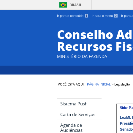
BRASIL
Ir para o conteúdo
1
Ir para o menu
2
Ir para
Conselho Ad
Recursos Fis
MINISTÉRIO DA FAZENDA
VOCÊ ESTÁ AQUI:
PÁGINA INICIAL
> Legislação
Sistema Push
Sítios R
Carta de Serviços
LexML B
Presidê
Agenda de
Audiências
Senado 