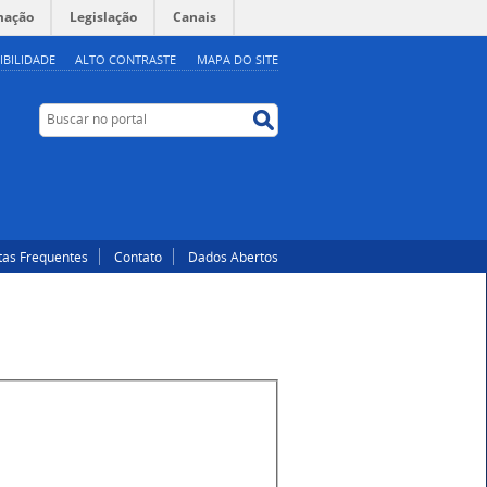
mação
Legislação
Canais
IBILIDADE
ALTO CONTRASTE
MAPA DO SITE
Buscar
Buscar
no
no
portal
portal
tas Frequentes
Contato
Dados Abertos